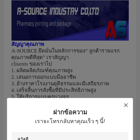
สัญญาคุณภาพ
A-SOURCE ยึดมั่นในหลักการของ“ ลูกค้ารายแรก
คุณภาพดีที่สุด”
เราสัญญา
clisents ของเราไป
1.
ผลิตผลิตภัณฑ์คุณภาพสูง
2.
เสนอการออกแบบมืออาชีพ
3.
อ้างราคาโรงงานยุติธรรมและมีเสถียรภาพ
4.
เสร็จสิ้นการสั่งซื้อที่มีประสิทธิภาพสูง
5.
ให้บริการแบบครบวงจร
6.
จัดหาคำแนะนำทางเทคนิคของการพิมพ์และบรรจุ
ภัณฑ์
ฝากข้อความ
7.
แบ่งปันเทคโนโลยีการพิมพ์ที่ทันสมัยที่สุดในเวลา
เราจะโทรกลับหาคุณเร็ว ๆ นี้!
8.
เคารพลิขสิทธิ์ของลูกค้าอย่าเปิดเผยข้อมูลของ
ลูกค้า
โรงงานของเรามีการบำรุงรักษาเครื่องจักรเป็นประจำ