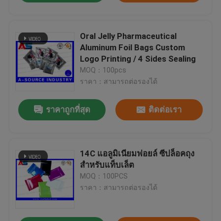
Oral Jelly Pharmaceutical
Aluminum Foil Bags Custom
Logo Printing / 4 Sides Sealing
MOQ：100pcs
ราคา：สามารถต่อรองได้
ราคาถูกที่สุด
ติดต่อเรา
14C แอลูมิเนียมฟอยล์ ซีปล็อคถุง
สําหรับแท็บเล็ต
MOQ：100PCS
ราคา：สามารถต่อรองได้