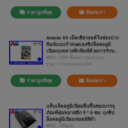
ราคาถูกที่สุด
ติดต่อเรา
Anavar 60 เม็ดเตียรอยด์ในช่องปาก
พิมพ์แบบกำหนดเองซิปล็อคอลูมิ
เนียมถุงพลาสติกพิมพ์ด้วยการรักษา
ความปลอดภัยโฮโลแกรม
MOQ：1000 ชิ้นต่อการออกแบบ
ราคา：สามารถต่อรองได้
ราคาถูกที่สุด
ติดต่อเรา
บ้าน
แท็บเล็ตอลูมิเนียมยืนขึ้นซองบรรจุ
สินค้า
ภัณฑ์ตุ่มพลาสติก 9 * 6 ซม. ถุงซิป
ล็อคอลูมิเนียมฟอยล์สีดำ
เกี่ยวกับเรา
MOQ：100pcs