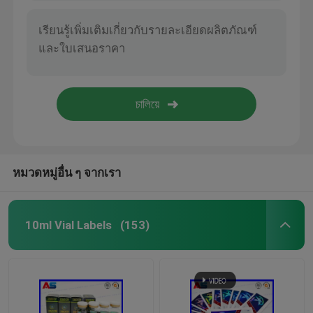
หมวดหมู่อื่น ๆ จากเรา
10ml Vial Labels
(153)