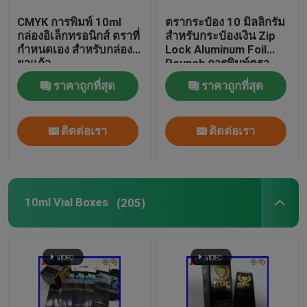
CMYK การพิมพ์ 10ml
ตรากระป๋อง 10 มิลลิกรัม
ฉลากเครื่องสำอางที่กำหนดเอง
กล่องอิเล็กทรอนิกส์ ตราที่
สําหรับกระป๋องเงิน Zip
กําหนดเอง สําหรับกล่อง
Lock Aluminum Foil
ยาแก้ว
Pounch การพิมพ์ตรา
หลอดแก้วเภสัชกรรม
กระป๋องแก้ว
ราคาถูกที่สุด
ราคาถูกที่สุด
ฉลากขวดยา
ติดต่อเรา
ติดต่อเรา
Manual Vial Crimper
10ml Vial Boxes
(205)
การพิมพ์แผ่นพับที่กำหนดเอง
ถุงกระดาษช้อปปิ้ง