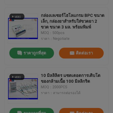
กล่องเลเซอร์โฮโลแกรม BPC ขนาด
เล็ก, กล่องยาสำหรับใส่ขวดยา 2
ขวด ขนาด 3 มล. พร้อมพิมพ์
สติกเกอร์ไวนิลที่กำหนดเองป้ายกาวกันน้ำสำหรับครีมบำรุงรอบดวงตา / น้ำมันหอมระเหย
MOQ：500pcs
ยาห้องปฏิบัติการ / ร้านขายยาขวดคู่มือ Crimper การกำหนดขวดอุปกรณ์การจับคู่ขวด 10ml
ราคา：Negotiate
โบรชัวร์พิมพ์ใบปลิวที่กำหนดเองพับพิมพ์ใบปลิวใบปลิวสำหรับฮอร์โมนเพศชายอะซิเตท 100 มก. คำอธิบาย
ราคาถูกที่สุด
ติดต่อเรา
ฉลากเภสัชภัณฑ์กระดาษ / PP / เลเซอร์สีเต็มรูปแบบที่มีโฮโลแกรมเอฟเฟกต์สำหรับขวดยา
ยาบรรจุภัณฑ์ยาที่กำหนดเอง A6 พิมพ์ใบปลิวใบปลิวสำหรับฮอร์โมนเพศชาย Propionate คำอธิบาย 100 มก
สแตนเลสขวดเครื่องสูงสุดคู่มือเครื่องปิดผนึกขวดยา
10 มิลลิลิตร แซตเตอตการเติบโต
บ้าน
ของกล้ามเนื้อ 100 มิลลิกริด
MOQ：2000PCS
กล่องใส่กระดาษแบบกำหนดเองสำหรับพิมพ์แผ่นพับใบปลิวสำหรับ Muscle Growth Enanthate 200 มก
ราคา：สามารถต่อรองได้
สินค้า
การพิมพ์ใบปลิวยา A5 ทำโดยกระดาษอาร์ตเวิร์คยาสำหรับเปปไทด์เพาะกาย
การพิมพ์แผ่นพิมพ์กระดาษยา สําหรับเพพติด การสร้างร่างกาย น้ํามัน การพิมพ์ใบแนะนํา
เกี่ยวกับเรา