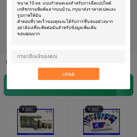
Custom Holographic Stickers
Small Glass Vials
Flip Off Cap
หมวดหมู่อื่น ๆ จากเรา
เสนอ
Plastic Pill Bottles
10ml Vial Labels
(153)
Pharmaceutical Packaging Box
Aluminum Foil Bags
Plastic Blister Packaging