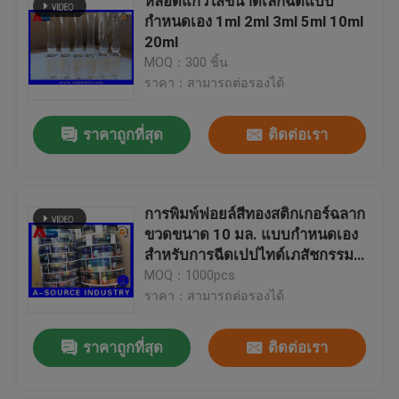
หลอดแก้วใสขนาดเล็กฉีดแบบ
กำหนดเอง 1ml 2ml 3ml 5ml 10ml
20ml
MOQ：300 ชิ้น
ราคา：สามารถต่อรองได้
ราคาถูกที่สุด
ติดต่อเรา
การพิมพ์ฟอยล์สีทองสติกเกอร์ฉลาก
ขวดขนาด 10 มล. แบบกำหนดเอง
สำหรับการฉีดเปปไทด์เภสัชกรรม
พิมพ์ฉลากบนม้วน
MOQ：1000pcs
ราคา：สามารถต่อรองได้
ราคาถูกที่สุด
ติดต่อเรา