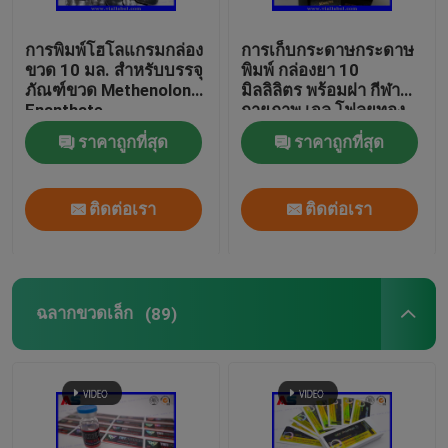
การพิมพ์โฮโลแกรมกล่อง
การเก็บกระดาษกระดาษ
ขวด 10 มล. สำหรับบรรจุ
พิมพ์ กล่องยา 10
ภัณฑ์ขวด Methenolone
มิลลิลิตร พร้อมฝา กีฬา
Enanthate
กายภาพ เจล โฟลยทอง
แพคเกจ โฟลยทอง / ผล
ราคาถูกที่สุด
ราคาถูกที่สุด
งานโฮโลแกรม
ติดต่อเรา
ติดต่อเรา
ฉลากขวดเล็ก
(89)