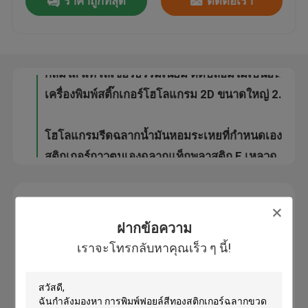
ราคาถูกที่สุด
ติดต่อเรา
การพิมพ์สติ๊กเกอร์โฮโลแกรฟิก สติ๊กเกอร์โฮโลแกรฟิกเพื่อกล่องเคมี สติ๊กเกอร์ป้องกันการปลอม
เติมสติ๊กเกอร์ที่พิมพ์ด้วยตนเอง
ทัวร์โรงงาน
PET Custom Holographic Stickers 3d Holographic Stickers ตราสติ๊กเกอร์กันการปลอมแปลง
กลมใส แท้ เลเซอร์ธรรมเนียม ติดปลอมไม่เป็นอันตราย
ควบคุมคุณภาพ
เครื่องพิมพ์สติ๊กเกอร์โฮโลแกรม 2D ขนาดใหญ่ 20 x 20 มม
ติดต่อเรา
โฮโลแกรมรีดฉลากน้ำมันหอมระเหยที่กำหนดเองสำหรับขวดน้ำผลไม้ Cig ที่มีรสชาติแตกต่าง
สติกเกอร์กาวตนเองฉลากแท็กพลาสติก E เหลวฉลากชง 10ml / 20ml / 30ml ออกแบบมืออาชีพ
ขอใบเสนอราคา
ฝากข้อความ
10ml Vial Labels
เราจะโทรกลับหาคุณเร็ว ๆ นี้!
ฝากข้อความ
เราจะโทรกลับหาคุณเร็ว ๆ นี้!
10ml Vial Boxes
ฉลากขวดเล็ก