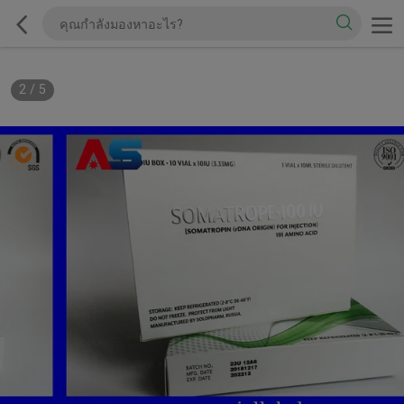
2
/
5