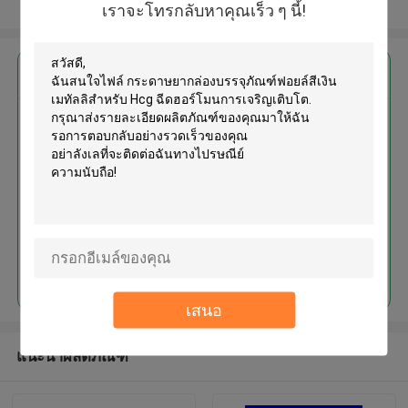
ดูเพิ่มเติม
เราจะโทรกลับหาคุณเร็ว ๆ นี้!
এর সেরা মূল্য পান
กระดาษยากล่องบรรจุภัณฑ์ฟอยล์สี
เงินเมทัลลิสำหรับ Hcg ฉีดฮอร์โมน
การเจริญเติบโต
চালিয়ে
เสนอ
แนะนำผลิตภัณฑ์