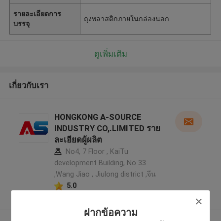
รายละเอียดการ
ถุงพลาสติกภายในกล่องนอก
บรรจุ
ดูเพิ่มเติม
เกี่ยวกับเรา
HONGKONG A-SOURCE
INDUSTRY CO,.LIMITED ราย
ละเอียดผู้ผลิต
No4, 7 Floor , KaiTu
development Building, No 33
,Wang Jiao , Jiulong district ,จีน
5.0
ผู้ผลิตได้รับการยืนยัน
ฝากข้อความ