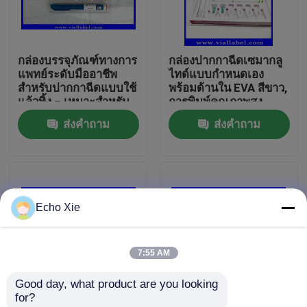
ทัวร์โรงงาน
กล่องบรรจุภัณฑ์ทางการ
กล่องปากกาฉีดเซมากลู
แพทย์ระดับมืออาชีพ
ไทด์แบบกำหนดเอง
ควบคุมคุณภาพ
สำหรับปากกาฉีดแบบใช้
พร้อมด้านใน EVA สีขาว,
แล้วทิ้ง – เหมาะสำหรับ
การพิมพ์คุณภาพสูง
การลดน้ำหนักและการ
กล่องปากกาโฮโลแกรม
ส่งคำถาม
ส่งคำถาม
ติดต่อเรา
รักษาด้านความงาม
เลเซอร์
ขอใบเสนอราคา
Echo Xie
10ml Vial Labels
7:55 AM
10ml Vial Boxes
Good day, what product are you looking 
for?
ฉลากขวดเล็ก
กล่องเลเซอร์โฮโลแกรม
ยูวี แมท สีโลหะ ยาเพพ