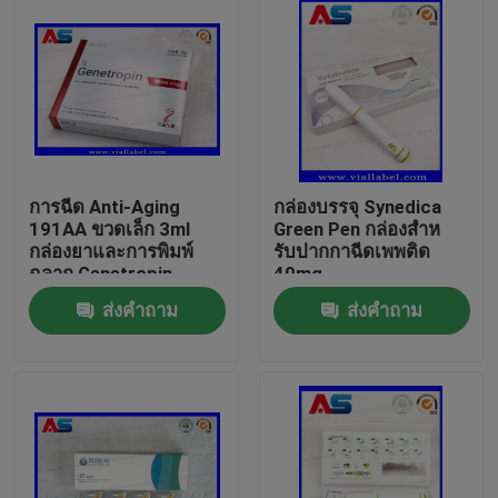
การฉีด Anti-Aging
กล่องบรรจุ Synedica
191AA ขวดเล็ก 3ml
Green Pen กล่องสําห
กล่องยาและการพิมพ์
รับปากกาฉีดเพพติด
ฉลาก Genetropin
40mg
ส่งคำถาม
ส่งคำถาม
บ้าน
สินค้า
เกี่ยวกับเรา