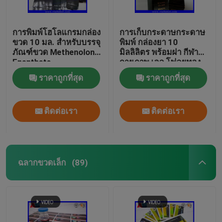
การพิมพ์โฮโลแกรมกล่อง
การเก็บกระดาษกระดาษ
ขวด 10 มล. สำหรับบรรจุ
พิมพ์ กล่องยา 10
ภัณฑ์ขวด Methenolone
มิลลิลิตร พร้อมฝา กีฬา
Enanthate
กายภาพ เจล โฟลยทอง
แพคเกจ โฟลยทอง / ผล
ราคาถูกที่สุด
ราคาถูกที่สุด
งานโฮโลแกรม
ติดต่อเรา
ติดต่อเรา
ฉลากขวดเล็ก
(89)