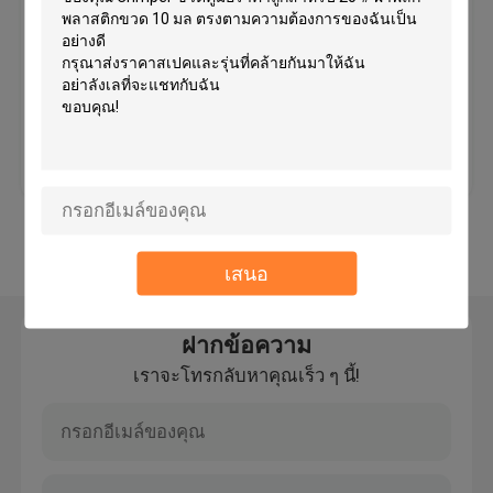
เครื่องปิดผนึกขวดยา
MOQ：1pc
ฉลากเครื่องสำอางที่กำหนดเอง
ราคา：สามารถต่อรองได้
หลอดแก้วเภสัชกรรม
ราคาถูกที่สุด
ติดต่อเรา
ฉลากขวดยา
ดูเพิ่มเติม
Manual Vial Crimper
เสนอ
การพิมพ์แผ่นพับที่กำหนดเอง
ฝากข้อความ
เราจะโทรกลับหาคุณเร็ว ๆ นี้!
ถุงกระดาษช้อปปิ้ง