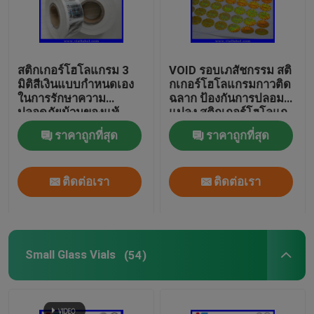
สติกเกอร์โฮโลแกรม 3
VOID รอบเภสัชกรรม สติ
มิติสีเงินแบบกำหนดเอง
กเกอร์โฮโลแกรมกาวติด
ในการรักษาความ
ฉลาก ป้องกันการปลอม
ปลอดภัยม้วนของแท้
แปลง สติกเกอร์โฮโลแก
พร้อมสติกเกอร์ความ
รม 3 มิติ
ราคาถูกที่สุด
ราคาถูกที่สุด
ปลอดภัยโฮโลแกรมรหัส
สีดำที่จริงจัง
ติดต่อเรา
ติดต่อเรา
Small Glass Vials
(54)