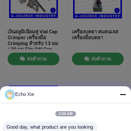
ทัวร์โรงงาน
เงินอลูมิเนียมคู่ Vial Cap
เครื่องบดยา สแตนเลส
ควบคุมคุณภาพ
Crimper เครื่องมือ
เครื่องมือบดยา
Crimping สําหรับ 13 มม
/ 20 มม Flip Off Cap
ติดต่อเรา
พลาสติก
ส่งคำถาม
ส่งคำถาม
ขอใบเสนอราคา
10ml Vial Labels
Echo Xie
10ml Vial Boxes
2:56 AM
Good day, what product are you looking 
ฉลากขวดเล็ก