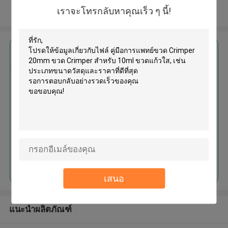
เราจะโทรกลับหาคุณเร็ว ๆ นี้!
ดูเพิ่มเติม
এর সেরা মূল্য পান
คู่มือการแพทย์ขวด Crimper 20mm
ขวด Crimper สำหรับ 10ml ขวด
แก้วใส
MOQ： 1pc
চালিয়ে
เสนอ
แนะนำผลิตภัณฑ์