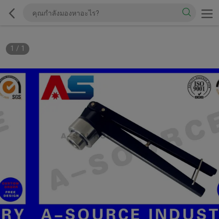
1
/
1