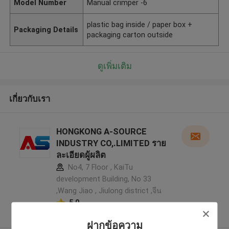
Model Number
Manual crimper -6
plastic bag inside / paper box +
Packaging Details
packaging carton outside
ดูเพิ่มเติม
เกี่ยวกับเรา
HONGKONG A-SOURCE
INDUSTRY CO,.LIMITED ราย
ละเอียดผู้ผลิต
No4, 7 Floor , KaiTu
development Building, No 33
,Wang Jiao , Jiulong district ,จีน
5.0
ผู้ผลิตได้รับการยืนยัน
ฝากข้อความ