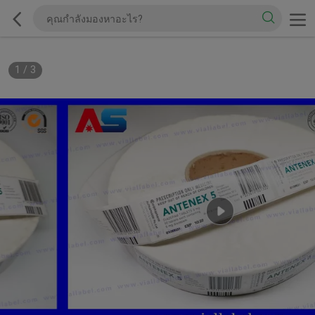
1
/
3