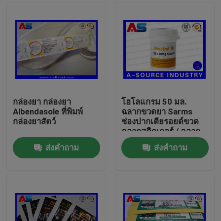
กล่องยา กล่องยา
โฮโลแกรม 50 มล.
Albendasole ที่พิมพ์
ฉลากขวดยา Sarms
กล่องยาสัตว์
ช่องปากเตียรอยด์ขวด
ฉลากสติกเกอร์ / ฉลาก
ขวดส่วนบุคคล
ส่งคำถาม
ส่งคำถาม
บ้าน
สินค้า
เกี่ยวกับเรา