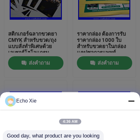
ทัวร์โรงงาน
สติกเกอร์ฉลากขวดยา
ราคากล่อง ต้องการรับ
ควบคุมคุณภาพ
CMYK สำหรับขวด/ถุง
ราคากล่อง 1000 ใบ
แบบสั่งทำพิเศษด้วย
สําหรับขวดยาในกล่อง
เลเซอร์โฮโลแกรม
แคปซูลการแพทย์
ติดต่อเรา
ส่งคำถาม
ส่งคำถาม
ขอใบเสนอราคา
10ml Vial Labels
Echo Xie
10ml Vial Boxes
4:36 AM
Good day, what product are you looking 
ฉลากขวดเล็ก