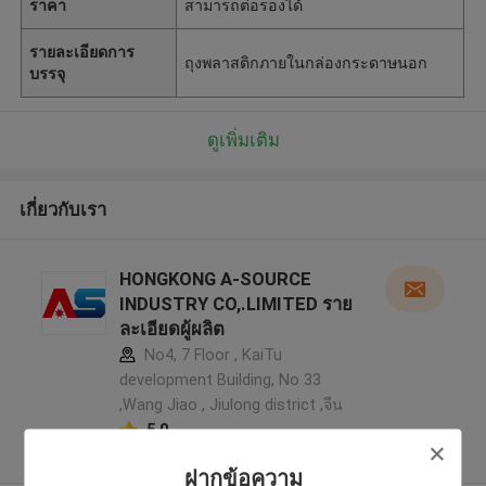
ราคา
สามารถต่อรองได้
รายละเอียดการ
ถุงพลาสติกภายในกล่องกระดาษนอก
บรรจุ
ดูเพิ่มเติม
เกี่ยวกับเรา
HONGKONG A-SOURCE
INDUSTRY CO,.LIMITED ราย
ละเอียดผู้ผลิต
No4, 7 Floor , KaiTu
development Building, No 33
,Wang Jiao , Jiulong district ,จีน
5.0
ผู้ผลิตได้รับการยืนยัน
ฝากข้อความ