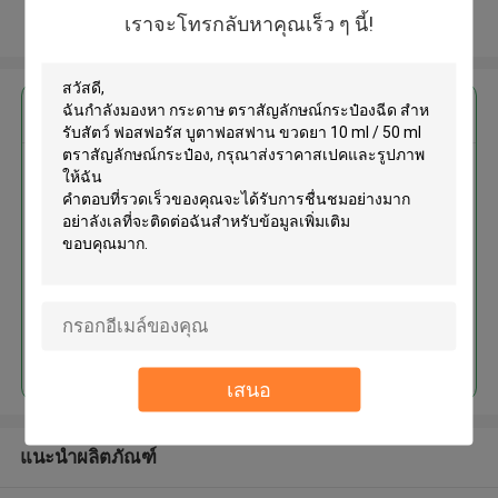
เราจะโทรกลับหาคุณเร็ว ๆ นี้!
ดูเพิ่มเติม
এর সেরা মূল্য পান
กระดาษ ตราสัญลักษณ์กระป๋องฉีด
สําหรับสัตว์ ฟอสฟอรัส บูตาฟอส
ฟาน ขวดยา 10 ml / 50 ml ตรา
สัญลักษณ์กระป๋อง
চালিয়ে
เสนอ
แนะนำผลิตภัณฑ์