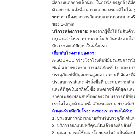
มีความแตกต่างเล็กน้อย ในกรณีของลูกค้าที่
ตัวอย่างก่อนสั่งซื้อ ความแตกต่างของสีไม่ได้
ขนาด:
เนื่องจากการวัดแบบแมนนวลขนาดจริ
ของ 1-3mm
บริการหลังการขาย:
หลังจากผู้ซื้อได้รับสิน
กรุณาแจ้งให้เราทราบภายใน 5 วันหลังจากได้รั
มัน เราจะแก้ปัญหาในครั้งแรก
เกี่ยวกับโรงงานของเรา:
A-SOURCE กว่างโจวโรงพิมพ์มีประสบการณ์
พิมพ์
ฉลากขวดรายการผลิตภัณฑ์. txt
และบรร
บรรจุภัณฑ์ที่มีคุณภาพสูงและ
สถานที่
จัดส่งที่ด
ประสบการณ์และ
คำสั่งซื้อที่
ประสบความสำเ
และดีที่สุดในธุรกิจนี้
ซื้อ
แพคเกจที่
ดีที่สุด
และ
ราคาเพลิดเพลินกับข้อตกลงจริง
บริการที่ดีที
เราใส่ใจ
ลูกค้าและชื่อเสียงของเราอย่างแท้จริ
ถ้าคุณร่วมมือกับโรงงานของเราเราจะได้รับ:
1. ประสบการณ์มากมายสำหรับบรรจุภัณฑ์และ
2. บริการออกแบบฟรีคุณเป็นเจ้าของลิขสิทธิ์
3. คุณสามารถใช้กล่องโดยตรงไม่จำเป็นต้อง