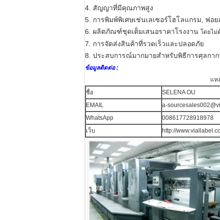
4. สัญญาที่มีคุณภาพสูง
5. การพิมพ์พิเศษเช่นเลเซอร์โฮโลแกรม, ฟอยล์ส
6. ผลิตภัณฑ์ชุดเต็มเสนอราคาโรงงาน
โดยไม่
7. การจัดส่งสินค้าที่รวดเร็วและปลอดภัย
8. ประสบการณ์มากมายสำหรับพิธีการศุลกาก
ข้อมูลติดต่อ :
แหล
ชื่อ
SELENA OU
EMAIL
a-sourcesales002@vi
WhatsApp
008617728918978
เว็บ
http://www.viallabel.