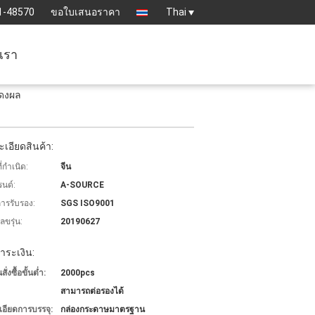
1-48570
ขอใบเสนอราคา
Thai
อเรา
สดงผล
เอียดสินค้า:
่กำเนิด:
จีน
รนด์:
A-SOURCE
การรับรอง:
SGS ISO9001
ขรุ่น:
20190627
ำระเงิน:
่งซื้อขั้นต่ำ:
2000pcs
สามารถต่อรองได้
เอียดการบรรจุ:
กล่องกระดาษมาตรฐาน