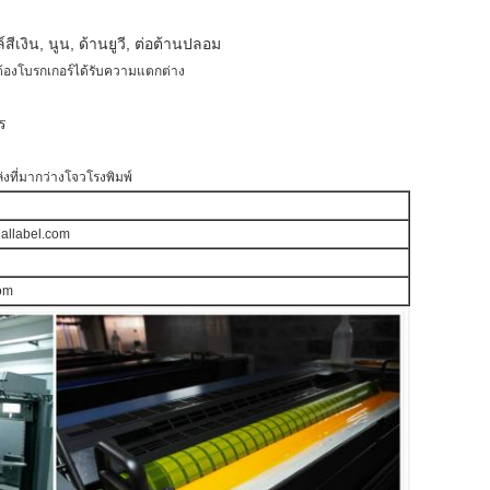
ีเงิน, นูน, ด้านยูวี, ต่อต้านปลอม
ต้องโบรกเกอร์ได้รับความแตกต่าง
ร
่งที่มากว่างโจวโรงพิมพ์
allabel.com
com