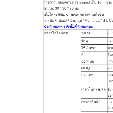
รายการ: กล่องกระดาษ eliquid เก็บ 10ml ของ
ขนาด: 30 * 30 * 70 มม
เพื่อให้พอดีกับ: ขวดหยดพลาสติกหนึ่งชิ้น
การพิมพ์: ฟอยล์สีเงิน, นูน "Memtheal" คำ, U
ข้อกำหนดการสั่งซื้อที่กำหนดเอง:
กล่องโฮโลแกรม
ขนาด
25 
วัสดุ
กระ
ใช้สำหรับ
ขวด
สี
สีเ
ออกแบบ
เรา
MOQ
20
ประเภท
สาม
Bod
เวลาในการผลิต
10-
ออ
การส่งสินค้า
5-
7-