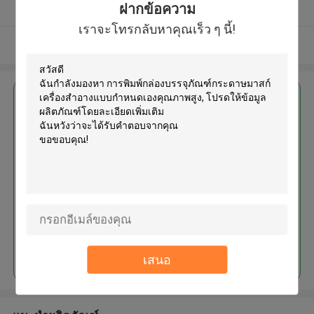
ฝากข้อความ
ผู้ผลิตได้รับการยืนยัน
เราจะโทรกลับหาคุณเร็ว ๆ นี้!
ดูเพิ่มเติม
এর সেরা মূল্য পান
การพิมพ์กล่องบรรจุภัณฑ์กระดาษ
มาสก์เครื่องสำอางแบบกำหนดเอง
คุณภาพสูง
চালিয়ে
เสนอ