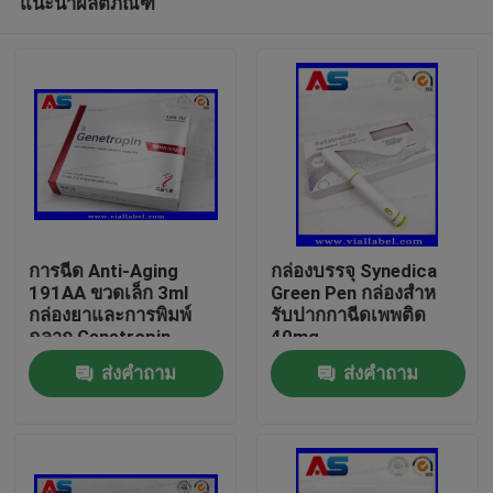
แนะนำผลิตภัณฑ์
การฉีด Anti-Aging
กล่องบรรจุ Synedica
191AA ขวดเล็ก 3ml
Green Pen กล่องสําห
กล่องยาและการพิมพ์
รับปากกาฉีดเพพติด
ฉลาก Genetropin
40mg
บ้าน
ส่งคำถาม
ส่งคำถาม
สินค้า
เกี่ยวกับเรา