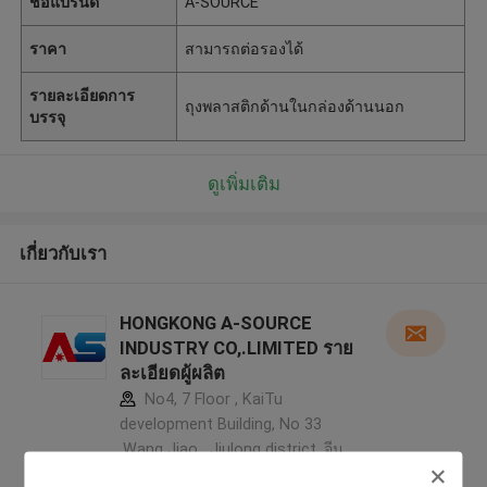
ชื่อแบรนด์
A-SOURCE
ราคา
สามารถต่อรองได้
รายละเอียดการ
ถุงพลาสติกด้านในกล่องด้านนอก
บรรจุ
ดูเพิ่มเติม
เกี่ยวกับเรา
HONGKONG A-SOURCE
INDUSTRY CO,.LIMITED ราย
ละเอียดผู้ผลิต
No4, 7 Floor , KaiTu
development Building, No 33
,Wang Jiao , Jiulong district ,จีน
5.0