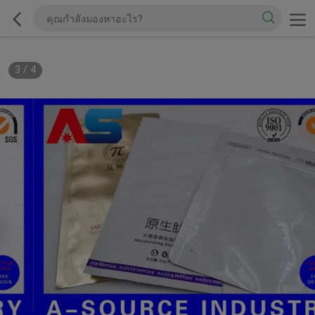
3
/
4