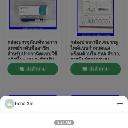
ทัวร์โรงงาน
ควบคุมคุณภาพ
กล่องบรรจุภัณฑ์ทางการ
กล่องปากกาฉีดเซมากลู
แพทย์ระดับมืออาชีพ
ไทด์แบบกำหนดเอง
ติดต่อเรา
สำหรับปากกาฉีดแบบใช้
พร้อมด้านใน EVA สีขาว,
แล้วทิ้ง – เหมาะสำหรับ
การพิมพ์คุณภาพสูง
การลดน้ำหนักและการ
กล่องปากกาโฮโลแกรม
ส่งคำถาม
ส่งคำถาม
ขอใบเสนอราคา
รักษาด้านความงาม
เลเซอร์
10ml Vial Labels
Echo Xie
10ml Vial Boxes
5:24 AM
ฉลากขวดเล็ก