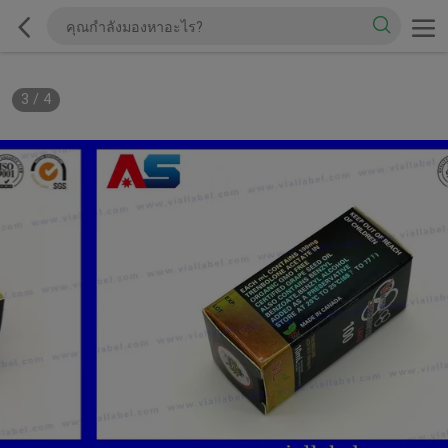
3
/
4