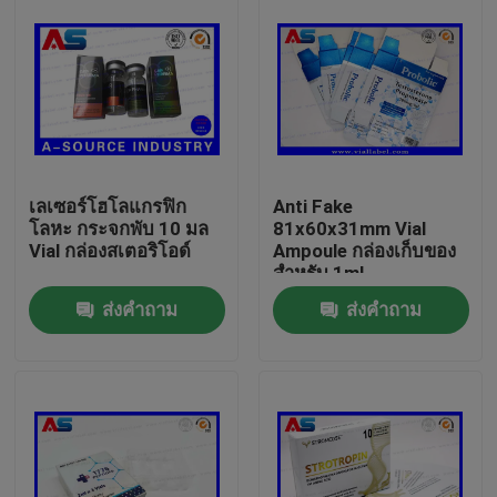
เลเซอร์โฮโลแกรฟิก
Anti Fake
โลหะ กระจกพับ 10 มล
81x60x31mm Vial
Vial กล่องสเตอริโอด์
Ampoule กล่องเก็บของ
สำหรับ 1ml
Bodybuilding
ส่งคำถาม
ส่งคำถาม
Propionate
บ้าน
สินค้า
เกี่ยวกับเรา