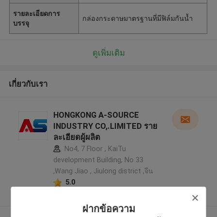
รายละเอียดการ
กล่องกระดาษมาตรฐานที่มีฟิล์มกันน้ำ
บรรจุ
ดูเพิ่มเติม
เกี่ยวกับเรา
HONGKONG A-SOURCE
INDUSTRY CO,.LIMITED ราย
ละเอียดผู้ผลิต
No4, 7 Floor , KaiTu
development Building, No 33
,Wang Jiao , Jiulong district ,จีน
5.0
ผู้ผลิตได้รับการยืนยัน
ฝากข้อความ