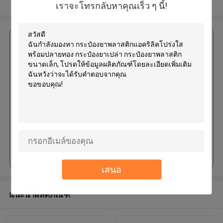
ดูเพิ่มเติม
เราจะโทรกลับหาคุณเร็ว ๆ นี้!
এর সেরা মূল্য পান
กระป๋องยาพลาสติกแอคริลิค
โปร่งใส พร้อมปลายทอง กระป๋องยา
เปล่า กระป๋องยาพลาสติกขนาดเล็ก
চালিয়ে
เสนอ
แนะนำผลิตภัณฑ์