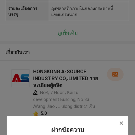
รายละเอียดการ
ถุงพลาสติกภายในกล่องกระดาษที่
บรรจุ
แข็งแกร่งนอก
ดูเพิ่มเติม
เกี่ยวกับเรา
HONGKONG A-SOURCE
INDUSTRY CO,.LIMITED ราย
ละเอียดผู้ผลิต
No4, 7 Floor , KaiTu
development Building, No 33
,Wang Jiao , Jiulong district ,จีน
5.0
ผู้ผลิตได้รับการยืนยัน
ฝากข้อความ