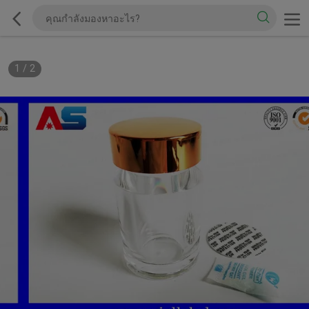
1
/
2