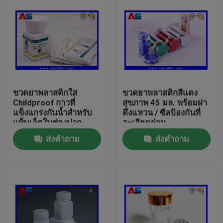
ขวดยาพลาสติกใส
ขวดยาพลาสติกสีแดง
Childproof กาวที่
สุขภาพ 45 มล. พร้อมฝา
แข็งแกร่งกันน้ำสำหรับ
ดึงแหวน / ซีลป้องกันที่
แท็บเล็ตในช่องปาก
ละเอียดอ่อน
ส่งคำถาม
ส่งคำถาม
บ้าน
สินค้า
เกี่ยวกับเรา