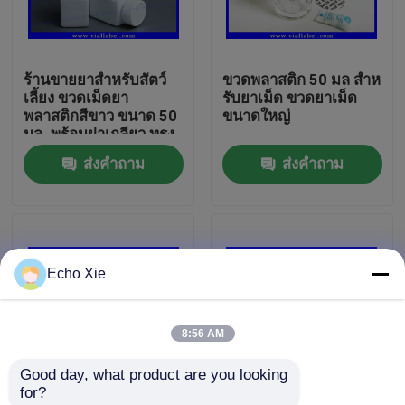
ทัวร์โรงงาน
ร้านขายยาสำหรับสัตว์
ขวดพลาสติก 50 มล สําห
เลี้ยง ขวดเม็ดยา
รับยาเม็ด ขวดยาเม็ด
ควบคุมคุณภาพ
พลาสติกสีขาว ขนาด 50
ขนาดใหญ่
มล. พร้อมฝาเกลียว ทรง
สี่เหลี่ยม ซีลแบบไวต่อ
ส่งคำถาม
ส่งคำถาม
ติดต่อเรา
แรงกด
ขอใบเสนอราคา
Echo Xie
10ml Vial Labels
8:56 AM
10ml Vial Boxes
Good day, what product are you looking 
for?
ฉลากขวดเล็ก
รีไซเคิลการกําหนดร้า
กระป๋องยาพลาสติกแอค