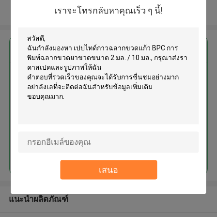
เราจะโทรกลับหาคุณเร็ว ๆ นี้!
ดูเพิ่มเติม
এর সেরা মূল্য পান
เปปไทด์กาวฉลากขวดแก้ว BPC
การพิมพ์ฉลากขวดยาขวดขนาด 2
มล. / 10 มล.
চালিয়ে
เสนอ
แนะนำผลิตภัณฑ์