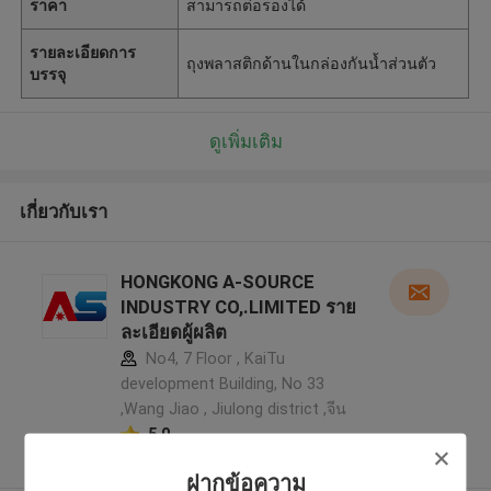
ราคา
สามารถต่อรองได้
รายละเอียดการ
ถุงพลาสติกด้านในกล่องกันน้ำส่วนตัว
บรรจุ
ดูเพิ่มเติม
เกี่ยวกับเรา
HONGKONG A-SOURCE
INDUSTRY CO,.LIMITED ราย
ละเอียดผู้ผลิต
No4, 7 Floor , KaiTu
development Building, No 33
,Wang Jiao , Jiulong district ,จีน
5.0
ผู้ผลิตได้รับการยืนยัน
ฝากข้อความ