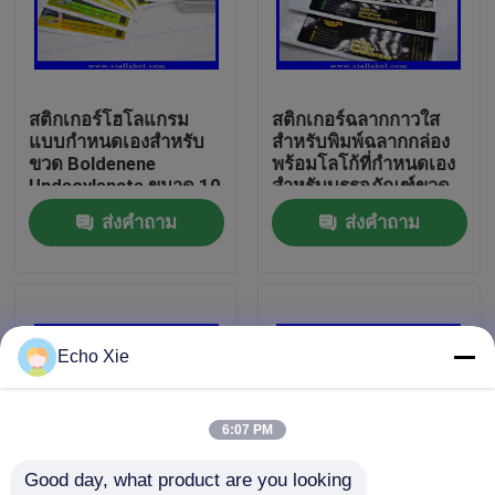
ทัวร์โรงงาน
สติกเกอร์โฮโลแกรม
สติกเกอร์ฉลากกาวใส
ควบคุมคุณภาพ
แบบกำหนดเองสำหรับ
สำหรับพิมพ์ฉลากกล่อง
ขวด Boldenene
พร้อมโลโก้ที่กำหนดเอง
Undecylenate ขนาด 10
สำหรับบรรจุภัณฑ์ขวด
ติดต่อเรา
มล. ฉลากขวดขนาด 10
แอมพูลยา
ส่งคำถาม
ส่งคำถาม
มล. กาวเหนียวพิเศษ
พร้อมเอฟเฟกต์เลเซอร์
ขอใบเสนอราคา
โฮโลแกรม ขนาดที่
กำหนดเอง
10ml Vial Labels
Echo Xie
10ml Vial Boxes
6:07 PM
Good day, what product are you looking 
ฉลากขวดเล็ก