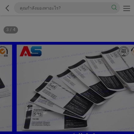
3
/
4