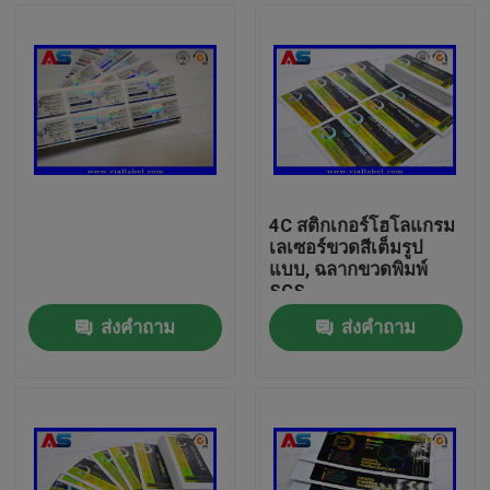
4C สติกเกอร์โฮโลแกรม
เลเซอร์ขวดสีเต็มรูป
แบบ, ฉลากขวดพิมพ์
SGS
ส่งคำถาม
ส่งคำถาม
บ้าน
สินค้า
เกี่ยวกับเรา