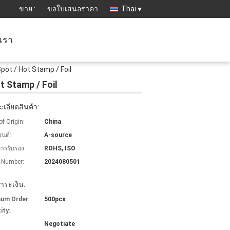
ขาย :
ขอใบเสนอราคา
Thai
อเรา
ot / Hot Stamp / Foil
 Stamp / Foil
เอียดสินค้า:
of Origin:
China
รนด์:
A-source
การรับรอง:
ROHS, ISO
 Number:
2024080501
ำระเงิน:
mum Order
500pcs
ity:
Negotiate