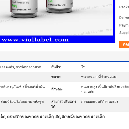
Packa
Deliv
Paym
Supply
ติด
หลอดแก้ว, การติดฉลากขวด
กันน้ํา:
ใช่
ขนาด:
ขนาดฉลากที่กำหนดเอง
ร์บรรจุภัณฑ์ สติ๊กเกอร์น้ํามัน
คุณภาพสูง เป็นมิตรกับสิ่งแวดล้อ
ลักษณะ:
ปลอดภัย
 แสตมป์ร้อน โฮโลแกรม รหัสขูด
สามารถปรับแต่ง
การออกแบบที่กำหนดเอง
ได้:
ล็ก
ตราสติกของขวดขนาดเล็ก
สัญลักษณ์ของขวดขนาดเล็ก
,
,