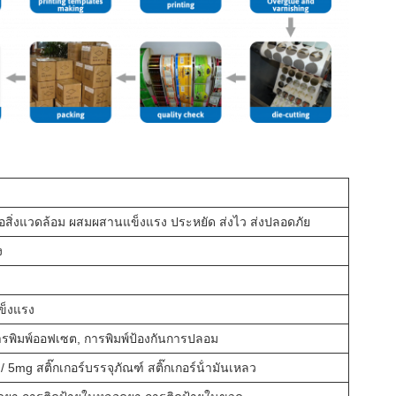
อสิ่งแวดล้อม ผสมผสานแข็งแรง ประหยัด ส่งไว ส่งปลอดภัย
ง
ข็งแรง
ารพิมพ์ออฟเซต, การพิมพ์ป้องกันการปลอม
5mg สติ๊กเกอร์บรรจุภัณฑ์ สติ๊กเกอร์น้ํามันเหลว