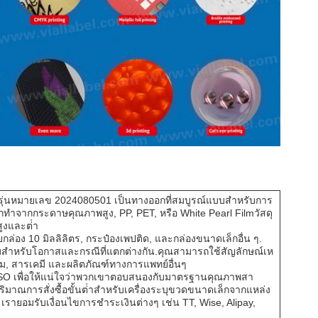
รุ่นหมายเลข 2024080501 เป็นทางออกที่สมบูรณ์แบบสําหรับการ
ําจากกระดาษคุณภาพสูง, PP, PET, หรือ White Pearl Filmวัสดุ
ูงและต่ํา
กล่อง 10 มิลลิลิตร, กระป๋องเพปติด, และกล่องขนาดเล็กอื่น ๆ.
ะสมสําหรับโอกาสและกรณีที่แตกต่างกัน.คุณสามารถใช้สัญลักษณ์เห
นหอม, สารเคมี และผลิตภัณฑ์ทางการแพทย์อื่นๆ
 ISO เพื่อให้แน่ใจว่าพวกเขาตอบสนองกับมาตรฐานคุณภาพสา
าณการสั่งซื้อขั้นต่ําสําหรับเครื่องระบุขวดขนาดเล็กจากแหล่ง
ายอมรับเงื่อนไขการชําระเงินต่างๆ เช่น TT, Wise, Alipay,