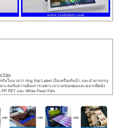
rl Film
ักกันในนามว่า Hcg Vial Label เป็นเครื่องกันน้ํา และนํามาบรรจุ
้เหมาะสมกับความต้องการเฉพาะเจาะจงของคุณและฉลากมีผนัง
 PP PET และ White Pearl Film