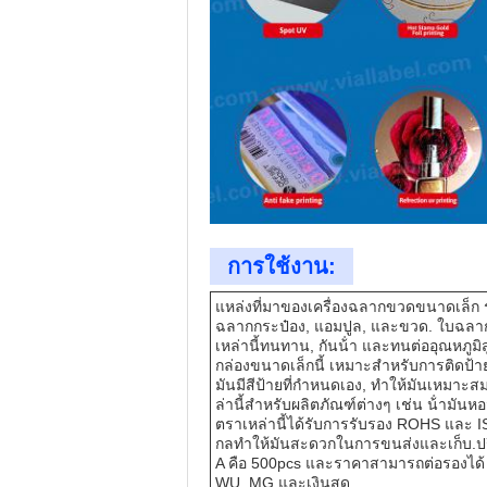
การใช้งาน:
แหล่งที่มาของเครื่องฉลากขวดขนาดเล็ก 
ฉลากกระป๋อง, แอมปูล, และขวด. ใบฉลากท
เหล่านี้ทนทาน, กันน้ํา และทนต่ออุณหภูมิส
กล่องขนาดเล็กนี้ เหมาะสําหรับการติดป้าย
มันมีสีป้ายที่กําหนดเอง, ทําให้มันเหมา
ล่านี้สําหรับผลิตภัณฑ์ต่างๆ เช่น น้ํามั
ตราเหล่านี้ได้รับการรับรอง ROHS และ
กลทําให้มันสะดวกในการขนส่งและเก็บ.ปริม
A คือ 500pcs และราคาสามารถต่อรองได้ เร
WU, MG และเงินสด