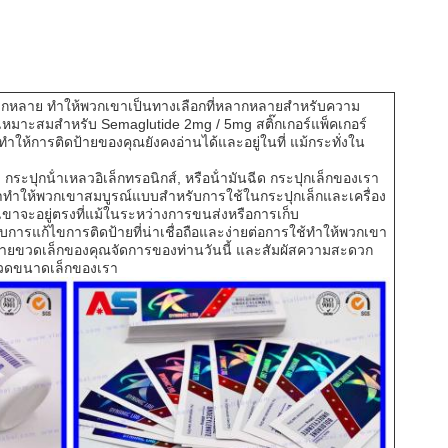
ากหลาย ทําให้พวกเขาเป็นทางเลือกที่หลากหลายสําหรับความ
เหมาะสมสําหรับ Semaglutide 2mg / 5mg สติ๊กเกอร์แพ็คเกอร์
ทําให้การติดป้ายของคุณยังคงอ่านได้และอยู่ในที่ แม้กระทั่งใน
 กระปุกน้ําเหลวอิเล็กทรอนิกส์, หรือน้ํามันฉีด กระปุกเล็กของเรา
าทําให้พวกเขาสมบูรณ์แบบสําหรับการใช้ในกระปุกเล็กและเครื่อง
ขาจะอยู่ตรงที่แม้ในระหว่างการขนส่งหรือการเก็บ
การแก้ไขการติดป้ายที่น่าเชื่อถือและง่ายต่อการใช้ทําให้พวกเขา
ดป้ายขวดเล็กของคุณจัดการของท่านวันนี้ และสัมผัสความสะดวก
ขวดขนาดเล็กของเรา