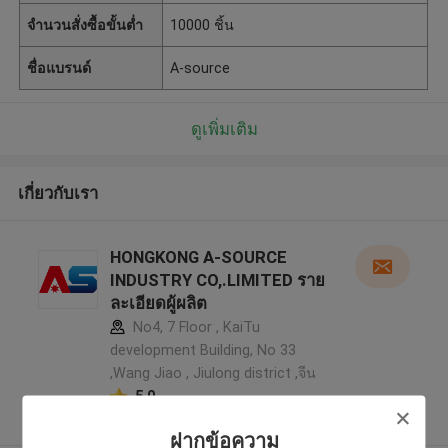
จำนวนสั่งซื้อขั้นต่ำ
10000 ชิ้น
ชื่อแบรนด์
A-source
ดูเพิ่มเติม
เกี่ยวกับเรา
HONGKONG A-SOURCE
INDUSTRY CO,.LIMITED ราย
ละเอียดผู้ผลิต
No4, 7 Floor , KaiTu
development Building, No 33
,Wang Jiao , Jiulong district ,จีน
5.0
ผู้ผลิตได้รับการยืนยัน
ฝากข้อความ