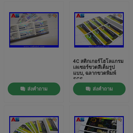
4C สติกเกอร์โฮโลแกรม
เลเซอร์ขวดสีเต็มรูป
แบบ, ฉลากขวดพิมพ์
SGS
ส่งคำถาม
ส่งคำถาม
บ้าน
สินค้า
เกี่ยวกับเรา