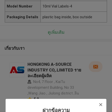
Model Number
10ml Vial Labels-4
Packaging Details
plastic bag inside, box outside
ดูเพิ่มเติม
เกี่ยวกับเรา
HONGKONG A-SOURCE
INDUSTRY CO,.LIMITED ราย
ละเอียดผู้ผลิต
No4, 7 Floor , KaiTu
development Building, No 33
,Wang Jiao , Jiulong district ,จีน
5.0
ผู้ผลิตได้รับการยืนยัน
ฝากข้อความ