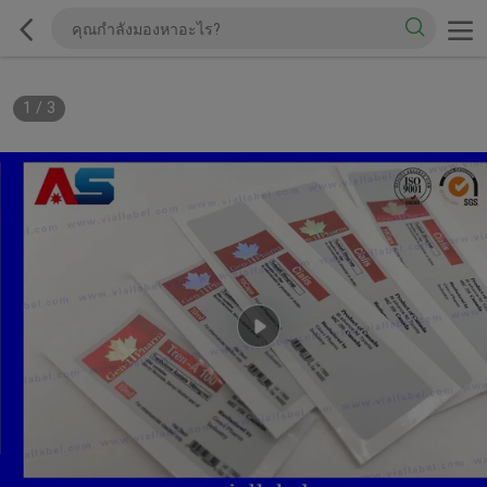
1
/
3