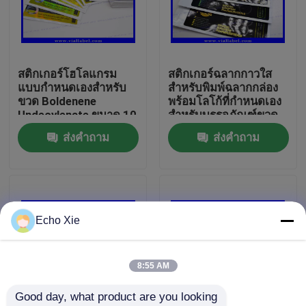
ทัวร์โรงงาน
สติกเกอร์โฮโลแกรม
สติกเกอร์ฉลากกาวใส
ควบคุมคุณภาพ
แบบกำหนดเองสำหรับ
สำหรับพิมพ์ฉลากกล่อง
ขวด Boldenene
พร้อมโลโก้ที่กำหนดเอง
Undecylenate ขนาด 10
สำหรับบรรจุภัณฑ์ขวด
ติดต่อเรา
มล. ฉลากขวดขนาด 10
แอมพูลยา
ส่งคำถาม
ส่งคำถาม
มล. กาวเหนียวพิเศษ
พร้อมเอฟเฟกต์เลเซอร์
ขอใบเสนอราคา
โฮโลแกรม ขนาดที่
กำหนดเอง
10ml Vial Labels
Echo Xie
10ml Vial Boxes
8:55 AM
Good day, what product are you looking 
ฉลากขวดเล็ก