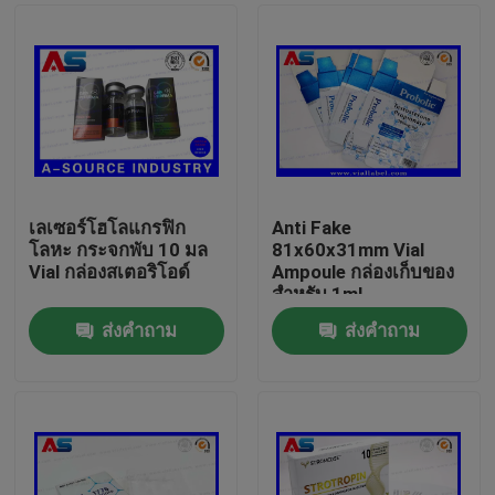
เลเซอร์โฮโลแกรฟิก
Anti Fake
โลหะ กระจกพับ 10 มล
81x60x31mm Vial
Vial กล่องสเตอริโอด์
Ampoule กล่องเก็บของ
สำหรับ 1ml
Bodybuilding
ส่งคำถาม
ส่งคำถาม
Propionate
บ้าน
สินค้า
เกี่ยวกับเรา