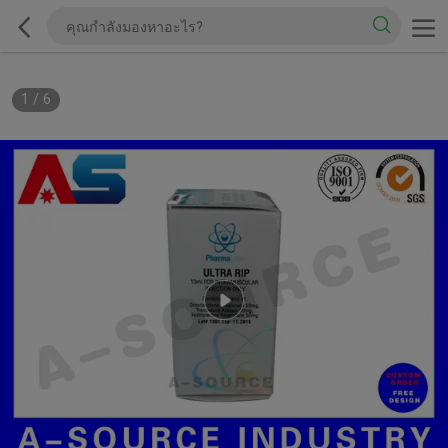
1
/
6