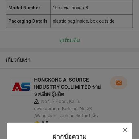
Model Number
10ml vial boxes-8
Packaging Details
plastic bag inside, box outside
ดูเพิ่มเติม
เกี่ยวกับเรา
HONGKONG A-SOURCE
INDUSTRY CO,.LIMITED ราย
ละเอียดผู้ผลิต
No4, 7 Floor , KaiTu
development Building, No 33
,Wang Jiao , Jiulong district ,จีน
5.0
ผู้ผลิตได้รับการยืนยัน
ฝากข้อความ