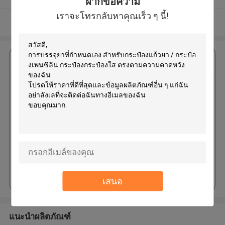
ฝากข้อความ
เราจะโทรกลับหาคุณเร็ว ๆ นี้!
ดูเพิ่มเติม
এর সেরা মূল্য পান
การบรรจุยาที่กําหนดเอง สําหรับ
กระป๋องแก้วยา / กระป๋องเพนซิลิน
กระป๋องกระป๋องใส
MOQ： 5000pcs
চালিয়ে
เสนอ
แนะนำผลิตภัณฑ์