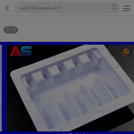
3
/
4