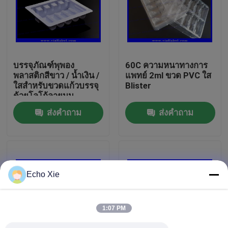
ทัวร์โรงงาน
ควบคุมคุณภาพ
บรรจุภัณฑ์พุพอง
60C ความหนาทางการ
พลาสติกสีขาว / น้ำเงิน /
แพทย์ 2ml ขวด PVC ใส
ใสสำหรับขวดแก้วบรรจุ
Blister
ติดต่อเรา
ด้วยโลโก้ลายนูน
ส่งคำถาม
ส่งคำถาม
ขอใบเสนอราคา
10ml Vial Labels
Echo Xie
10ml Vial Boxes
1:07 PM
ฉลากขวดเล็ก