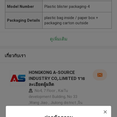
Model Number
Plastic blister packaging-4
plastic bag inside / paper box +
Packaging Details
packaging carton outside
ดูเพิ่มเติม
เกี่ยวกับเรา
HONGKONG A-SOURCE
INDUSTRY CO,.LIMITED ราย
ละเอียดผู้ผลิต
No4, 7 Floor , KaiTu
development Building, No 33
,Wang Jiao , Jiulong district ,จีน
5.0
ผู้ผลิตได้รับการยืนยัน