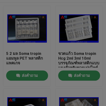
5 2 มล Soma tropin
ขวดแก้ว Soma tropin
แอมพูล PET พลาสติก
Hcg 2ml 3ml 10ml
แพคเกจ
บรรจุภัณฑ์พลาสติกแบบ
แผงสำหรับขวดเปปไทด์
บ้าน
ส่งคำถาม
ส่งคำถาม
สินค้า
เกี่ยวกับเรา