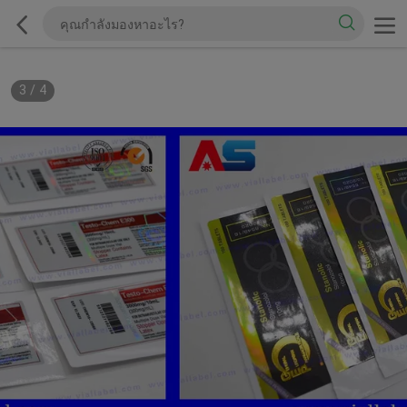
3
/
4