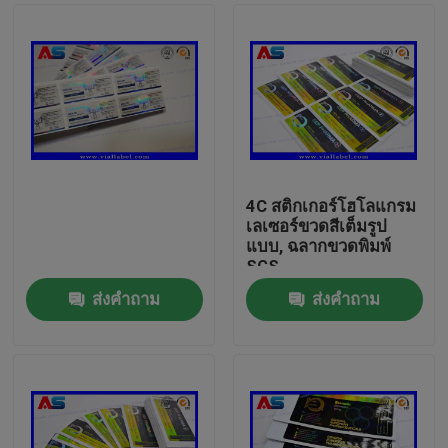
4C สติกเกอร์โฮโลแกรม
เลเซอร์ขวดสีเต็มรูป
แบบ, ฉลากขวดพิมพ์
SGS
ส่งคำถาม
ส่งคำถาม
บ้าน
สินค้า
เกี่ยวกับเรา