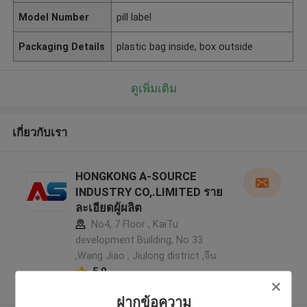
Model Number
pill label
Packaging Details
plastic bag inside, box outside
ดูเพิ่มเติม
เกี่ยวกับเรา
HONGKONG A-SOURCE
INDUSTRY CO,.LIMITED ราย
ละเอียดผู้ผลิต
No4, 7 Floor , KaiTu
development Building, No 33
,Wang Jiao , Jiulong district ,จีน
5.0
ผู้ผลิตได้รับการยืนยัน
ฝากข้อความ