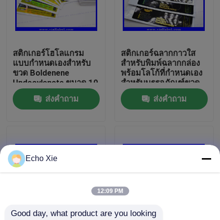
ทัวร์โรงงาน
สติกเกอร์โฮโลแกรม
สติกเกอร์ฉลากกาวใส
ควบคุมคุณภาพ
แบบกำหนดเองสำหรับ
สำหรับพิมพ์ฉลากกล่อง
ขวด Boldenene
พร้อมโลโก้ที่กำหนดเอง
Undecylenate ขนาด 10
สำหรับบรรจุภัณฑ์ขวด
ติดต่อเรา
มล. ฉลากขวดขนาด 10
แอมพูลยา
ส่งคำถาม
ส่งคำถาม
มล. กาวเหนียวพิเศษ
พร้อมเอฟเฟกต์เลเซอร์
ขอใบเสนอราคา
โฮโลแกรม ขนาดที่
กำหนดเอง
10ml Vial Labels
Echo Xie
10ml Vial Boxes
12:09 PM
Good day, what product are you looking 
ฉลากขวดเล็ก