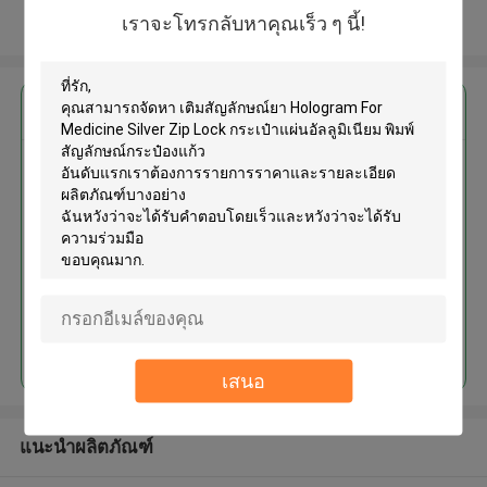
เราจะโทรกลับหาคุณเร็ว ๆ นี้!
ดูเพิ่มเติม
এর সেরা মূল্য পান
เติมสัญลักษณ์ยา Hologram For
Medicine Silver Zip Lock กระเป๋า
แผ่นอัลลูมิเนียม พิมพ์สัญลักษณ์
กระป๋องแก้ว
MOQ： 2000pcs
চালিয়ে
เสนอ
แนะนำผลิตภัณฑ์