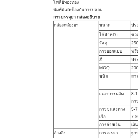
โฟลีย์ทองทอง
พิมพ์พิเศษป้องกันการปลอม
การบรรจุยา กล่องอธิบาย
กล่องกล่องยา
ขนาด
ประ
ใช้สําหรับ
ขวด
วัสดุ
250
การออกแบบ
ฟรี
สี
ประ
MOQ
200
ชนิด
สา
เวลาการผลิต
8-1
กา
การขนส่งทาง
5-7
เรือ
7-9
การจ่ายเงิน
เงิ
อ้างอิง
การเจรจา
ฐาน