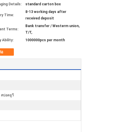
ging Details:
standard carton box
8-13 working days after
ery Time:
received deposit
Bank transfer / Westerm union,
ent Terms:
T/T,
 Ability:
1000000pcs per month
ต่อ
 สปอตยูวี