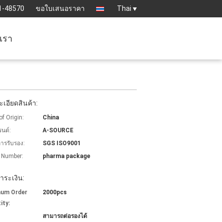
1-48570
ขอใบเสนอราคา
Thai
อเรา
เอียดสินค้า:
of Origin:
China
รนด์:
A-SOURCE
การรับรอง:
SGS ISO9001
 Number:
pharma package
ำระเงิน:
mum Order
2000pcs
ity:
สามารถต่อรองได้