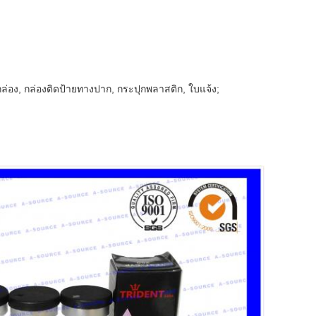
 กล่อง, กล่องติดป้ายทางปาก, กระปุกพลาสติก, ใบแจ้ง;